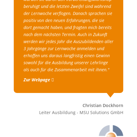
beruhigt und die letzten Zweifel sind während
der Lernwoche verflogen. Danach sprachen sie
positiv von den neuen Erfahrungen, die sie
dort gemacht haben, und fragten mich bereits
nach dem nächsten Termin. Auch in Zukunft
werden wir jedes Jahr die Auszubildenden aller
3 Jahrgänge zur Lernwoche anmelden und
erhoffen uns daraus langfristig einen Gewinn
sowohl für die Ausbildung unserer Lehrlinge
als auch für die Zusammenarbeit mit ihnen."
Zur Webpage
Christian Dockhorn
Leiter Ausbildung - MSU Solutions GmbH