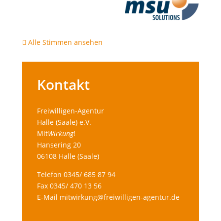
Alle Stimmen ansehen
Kontakt
Freiwilligen-Agentur
Halle (Saale) e.V.
Mit
Wirkung
!
Hansering 20
06108 Halle (Saale)
Telefon 0345/ 685 87 94
Fax 0345/ 470 13 56
E-Mail
mitwirkung@freiwilligen-agentur.de