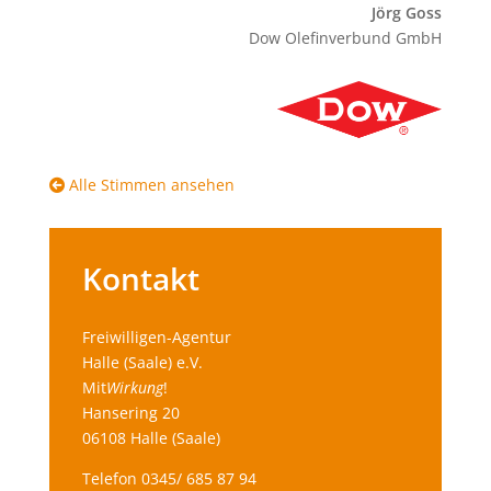
Jörg Goss
Dow Olefinverbund GmbH
Alle Stimmen ansehen
Kontakt
Freiwilligen-Agentur
Halle (Saale) e.V.
Mit
Wirkung
!
Hansering 20
06108 Halle (Saale)
Telefon 0345/ 685 87 94